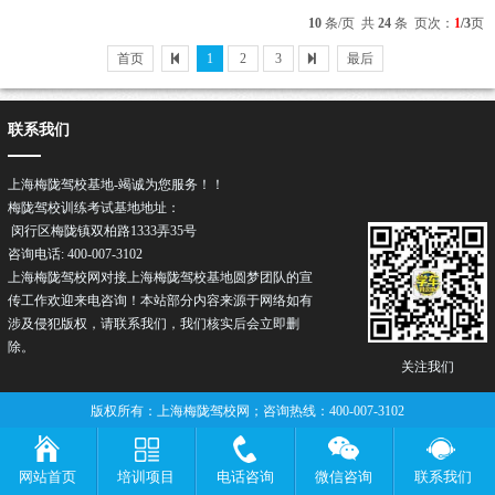
掌握以下技巧可以事半功倍：1. 控制车速-...
10
条/页 共
24
条 页次：
1
/3
页
首页
1
2
3
最后
联系我们
上海梅陇驾校基地-竭诚为您服务！！
梅陇驾校训练考试基地地址：
闵行区梅陇镇双柏路1333弄35号
咨询电话: 400-007-3102
上海梅陇驾校网对接上海梅陇驾校基地圆梦团队的宣
传工作欢迎来电咨询！本站部分内容来源于网络如有
涉及侵犯版权，请联系我们，我们核实后会立即删
除。
关注我们
版权所有：上海梅陇驾校网；咨询热线：400-007-3102
网站首页
培训项目
电话咨询
微信咨询
联系我们