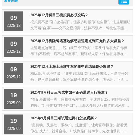
常见问题
2025年12月科目三模拟费必须交吗？
09
模拟费不是“官方必选项”，但很多时候你“被自愿”。法规层面明
2025-12
文写着“自愿”——交不交模拟费，法律不强求，驾校也不能以
不交就不让练车或不给约考。现实层面- 你确实可以不交，但考
试时第一次见线路、第一次摸考...
2025年12月梅陇驾培基地解惑坡道定点到底允许多大误差？
09
坡道定点这玩意儿，说白就三个“死线”：车头保险杠允许你停
2025-12
得“前不压线、后不超50厘米”。翻译成人话：保险杠得停在桩
杆线往后0～50 cm之间，压到线直接100分飞走，停太远（>50 c
m）扣10分，还能救。车身距右边边缘...
2025年12月上海上班族学车的集中训练班是否靠谱？
09
梅陇驾培 基地指出，“集中训练班”对上班族来说，不是灵丹妙
2025-12
药，也不是智商税，靠不靠谱全看你怎么挑、怎么用。下面给
你拆成大白话，3分钟看完心里就有数：先摸摸自己的时间表 如
果你平时996，只有周末能空出来，那...
2025年9月科目三考试中如何正确通过人行横道？
19
“看见菱形踩一脚，肩膀摆头左右瞄，车速降到25，有脚就停没
2025-09
脚慢。”1. 提前找“钉子路口”：上海大多数人行横道前30米地上
都有白色菱形◇，教练叫“鱼骨”，瞄到第一块◇，右脚就离开油
门搭刹车，准备减速。2. 速度...
2025年9月科目三考试通过路口怎么观察？
19
“肩膀动、头摆动、眼神扫、速度慢”，让考官和摄像头都看见
2025-09
你在“找人”，就算合格。1. 快到路口前30米，先收油带刹，把