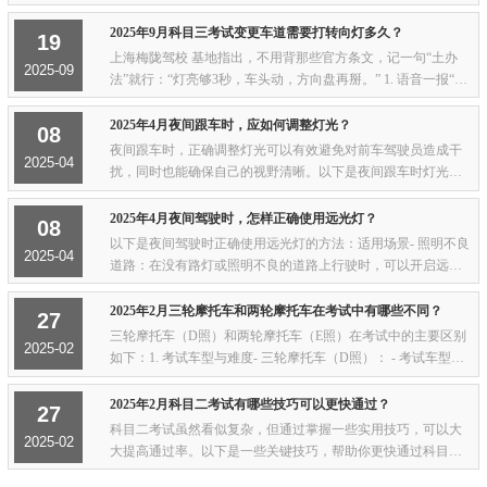
速度踩到30 km/h以下，越低越安全。2. 视线顺序： - 正前方红
绿灯→ - 左侧头“甩”90度（肩膀...
2025年9月科目三考试变更车道需要打转向灯多久？
19
上海梅陇驾校 基地指出，不用背那些官方条文，记一句“土办
2025-09
法”就行：“灯亮够3秒，车头动，方向盘再掰。” 1. 语音一报“变
更车道”，手指先拨灯——啪嗒那声一响，心里开始默数“100
1、1002、1003”，数完再瞄一眼...
2025年4月夜间跟车时，应如何调整灯光？
08
夜间跟车时，正确调整灯光可以有效避免对前车驾驶员造成干
2025-04
扰，同时也能确保自己的视野清晰。以下是夜间跟车时灯光调
整的具体方法：1. 使用近光灯- 基本要求：夜间跟车时，必须使
用近光灯，不能使用远光灯。远光灯的强...
2025年4月夜间驾驶时，怎样正确使用远光灯？
08
以下是夜间驾驶时正确使用远光灯的方法：适用场景- 照明不良
2025-04
道路：在没有路灯或照明不良的道路上行驶时，可以开启远光
灯，以提高视野。- 查看路牌：路况不熟，需要看路牌等标识牌
时，可以短暂使用远光灯，但应迅速恢...
2025年2月三轮摩托车和两轮摩托车在考试中有哪些不同？
27
三轮摩托车（D照）和两轮摩托车（E照）在考试中的主要区别
2025-02
如下：1. 考试车型与难度- 三轮摩托车（D照）： - 考试车型为
三轮摩托车，车身较宽，重心更稳，但操控灵活性稍差。 - 考
试难度相对较高，尤其是在绕桩和单边...
2025年2月科目二考试有哪些技巧可以更快通过？
27
科目二考试虽然看似复杂，但通过掌握一些实用技巧，可以大
2025-02
大提高通过率。以下是一些关键技巧，帮助你更快通过科目二
考试：一、倒车入库倒车入库是科目二中难度较高的项目，但