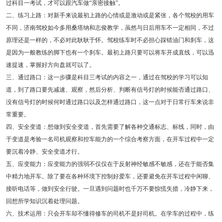
过科目一考试，才可以跟汽车做“亲密接触”。
二、练习上路：对新手来说最初上路的心情或是激动或是紧张，各个驾校的用车
不同，济南驾校如今多用桑塔纳和志俊教学，虽然与日后用车不一定相同，不过
原理还是一样的，不必对此耿耿于怀。驾校练车时不必担心踩错油门和刹车，这
是因为一般教练的脚下也有一个刹车。最初上路只要可以将车开成直线，可以迅
速提速，掌握好方向盘就可以了。
三、通过路口：这一步骤是科目三考试的内容之一，通过在驾校的学习可以知
道，到了路口要先减速、观察，然后分析、判断有信号灯的时候能否通过路口、
没有信号灯的时候何时通过路口以及怎样通过路口，这一点对于日常行车来说非
常重要。
四、安全变道：想做到安全变道，首先需要了解各种交通标志、标线，同时，由
于变道是考验一名司机观察和控车能力的一个综合考察方面，在开车过程中一定
要沉着冷静、安全变道才行。
五、应变能力：应变能力的强弱不仅仅在于反射神经敏感不敏感，还在于能否集
中精力地开车。除了要在各种环境下控制好爱车，还要避免在开车过程中闲聊、
接听电话等，做到安全行驶。一旦遇到问题时也千万不要惊慌失措，冷静下来，
回想所学知识沉着处理问题。
六、技术运用：只会开车却不懂得修车的司机不是好司机。在学车的过程中，练