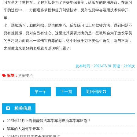
习车是为了掌控车，了解车却是为了更好地保养车，延长车的使用寿命。在练习
车的过程中，一方面逐步掌握和提升驾驶技术，另外也要学会运用技术科学开
车。
七、勤加练习：勤能补拙，勤也能生巧。反复练习以上的驾驶方法，遇到问题不
要有挫折感，要对自己有信心。这里尤其需要指出的是一些教练会为了激发学员
的学习能力而说出一些伤害自尊的话，这个时候千万不要钻牛角尖，听与不听，
之后做出来更好的表现就可以说明问题了。
发布时间：2022-07-20 阅读：2190次
标签：
学车技巧
第一个
下一篇
返回列表
相关信息
2025年12月上海新能源汽车学车与燃油车学车区别？
晕车的人如何学开车？
2024年3月科目四超全考试知识点