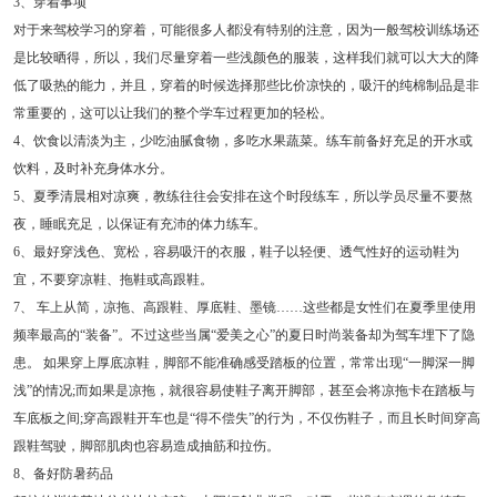
3、穿着事项
对于来驾校学习的穿着，可能很多人都没有特别的注意，因为一般驾校训练场还
是比较晒得，所以，我们尽量穿着一些浅颜色的服装，这样我们就可以大大的降
低了吸热的能力，并且，穿着的时候选择那些比价凉快的，吸汗的纯棉制品是非
常重要的，这可以让我们的整个学车过程更加的轻松。
4、饮食以清淡为主，少吃油腻食物，多吃水果蔬菜。练车前备好充足的开水或
饮料，及时补充身体水分。
5、夏季清晨相对凉爽，教练往往会安排在这个时段练车，所以学员尽量不要熬
夜，睡眠充足，以保证有充沛的体力练车。
6、最好穿浅色、宽松，容易吸汗的衣服，鞋子以轻便、透气性好的运动鞋为
宜，不要穿凉鞋、拖鞋或高跟鞋。
7、 车上从简，凉拖、高跟鞋、厚底鞋、墨镜……这些都是女性们在夏季里使用
频率最高的“装备”。不过这些当属“爱美之心”的夏日时尚装备却为驾车埋下了隐
患。 如果穿上厚底凉鞋，脚部不能准确感受踏板的位置，常常出现“一脚深一脚
浅”的情况;而如果是凉拖，就很容易使鞋子离开脚部，甚至会将凉拖卡在踏板与
车底板之间;穿高跟鞋开车也是“得不偿失”的行为，不仅伤鞋子，而且长时间穿高
跟鞋驾驶，脚部肌肉也容易造成抽筋和拉伤。
8、备好防暑药品