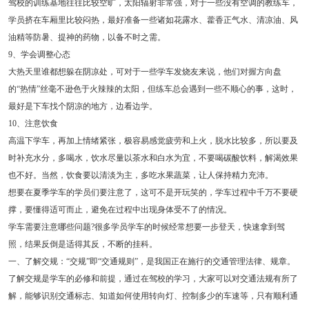
驾校的训练基地往往比较空旷，太阳辐射非常强，对于一些没有空调的教练车，
学员挤在车厢里比较闷热，最好准备一些诸如花露水、藿香正气水、清凉油、风
油精等防暑、提神的药物，以备不时之需。
9、学会调整心态
大热天里谁都想躲在阴凉处，可对于一些学车发烧友来说，他们对握方向盘
的“热情”丝毫不逊色于火辣辣的太阳，但练车总会遇到一些不顺心的事，这时，
最好是下车找个阴凉的地方，边看边学。
10、注意饮食
高温下学车，再加上情绪紧张，极容易感觉疲劳和上火，脱水比较多，所以要及
时补充水分，多喝水，饮水尽量以茶水和白水为宜，不要喝碳酸饮料，解渴效果
也不好。当然，饮食要以清淡为主，多吃水果蔬菜，让人保持精力充沛。
想要在夏季学车的学员们要注意了，这可不是开玩笑的，学车过程中千万不要硬
撑，要懂得适可而止，避免在过程中出现身体受不了的情况。
学车需要注意哪些问题?很多学员学车的时候经常想要一步登天，快速拿到驾
照，结果反倒是适得其反，不断的挂科。
一、了解交规：“交规”即“交通规则”，是我国正在施行的交通管理法律、规章。
了解交规是学车的必修和前提，通过在驾校的学习，大家可以对交通法规有所了
解，能够识别交通标志、知道如何使用转向灯、控制多少的车速等，只有顺利通