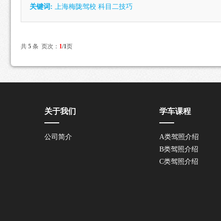
关键词:
上海梅陇驾校 科目二技巧
共
5
条 页次：
1
/1
页
关于我们
学车课程
公司简介
A类驾照介绍
B类驾照介绍
C类驾照介绍