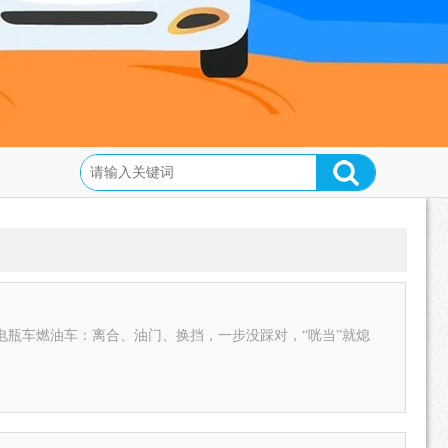
瓶车燃油车：离合、油门、换挡，一步没踩对，“咣当”就熄