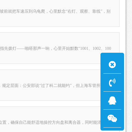
. 上坡前就把车速压到乌龟爬，心里默念“右灯、观察、靠线”，别
先拨灯——啪嗒那声一响，心里开始默数“1001、1002、100
. 规定层面：公安部说“过了科二就能约”，但上海车管所在后台
位置，确保自己能舒适地操控方向盘和离合器，同时能清楚地看