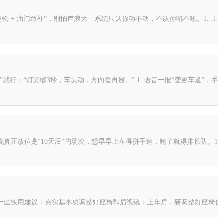
车慢松 + 油门敢补”，别怕声浪大，系统只认你动不动，不认你吼不吼。1
行：“灯亮够3秒，车头动，方向盘再掰。” 1. 语音一报“变更车道”，手指
真正放位是“10天后”的场次，想早早上车得拼手速，晚了就得排长队。1
一些实用建议：夯实基本功调整好座椅和后视镜：上车后，要调整好座椅