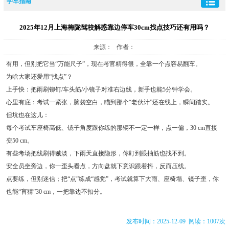
学车指南
2025年12月上海梅陇驾校解惑靠边停车30cm找点技巧还有用吗？
来源： 作者：
有用，但别把它当“万能尺子”，现在考官精得很，全靠一个点容易翻车。
为啥大家还爱用“找点”？
上手快：把雨刷铆钉/车头筋/小镜子对准右边线，新手也能5分钟学会。
心里有底：考试一紧张，脑袋空白，瞄到那个“老伙计”还在线上，瞬间踏实。
但坑也在这儿：
每个考试车座椅高低、镜子角度跟你练的那辆不一定一样，点一偏，30 cm直接
变50 cm。
有些考场把线刷得贼淡，下雨天直接隐形，你盯到眼抽筋也找不到。
安全员坐旁边，你一歪头看点，方向盘就下意识跟着抖，反而压线。
点要练，但别迷信；把“点”练成“感觉”，考试就算下大雨、座椅塌、镜子歪，你
也能“盲猜”30 cm，一把靠边不扣分。
发布时间：2025-12-09 阅读：1007次